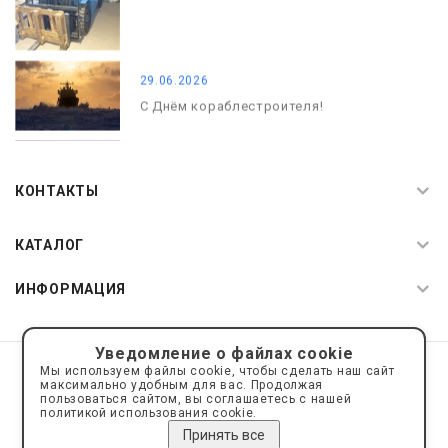
29.06.2026
С Днём кораблестроителя!
08.05.2026
С Днём Победы. Память, которая с
КОНТАКТЫ
нами
КАТАЛОГ
ИНФОРМАЦИЯ
Уведомление о файлах cookie
© 2019—2026 Интернет пространство АкваРос
sale@a-ros.ru
Мы используем файлы cookie, чтобы сделать наш сайт
Политика конфиденциальности
максимально удобным для вас. Продолжая
Политика обработки персональных данных
пользоваться сайтом, вы соглашаетесь с нашей
политикой использования cookie.
Принять все