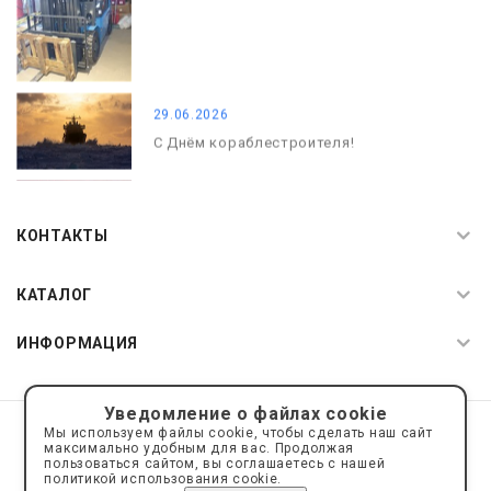
29.06.2026
С Днём кораблестроителя!
08.05.2026
С Днём Победы. Память, которая с
КОНТАКТЫ
нами
КАТАЛОГ
ИНФОРМАЦИЯ
Уведомление о файлах cookie
© 2019—2026 Интернет пространство АкваРос
sale@a-ros.ru
Мы используем файлы cookie, чтобы сделать наш сайт
Политика конфиденциальности
максимально удобным для вас. Продолжая
Политика обработки персональных данных
пользоваться сайтом, вы соглашаетесь с нашей
политикой использования cookie.