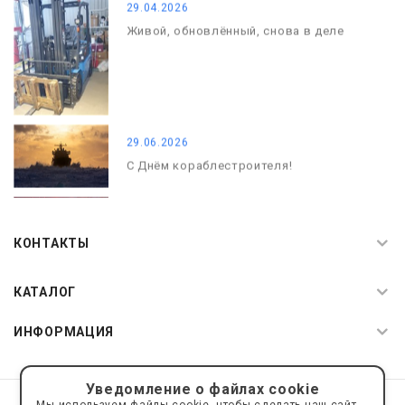
29.04.2026
Живой, обновлённый, снова в деле
29.06.2026
С Днём кораблестроителя!
08.05.2026
С Днём Победы. Память, которая с
КОНТАКТЫ
нами
КАТАЛОГ
ИНФОРМАЦИЯ
Уведомление о файлах cookie
© 2019—2026 Интернет пространство АкваРос
sale@a-ros.ru