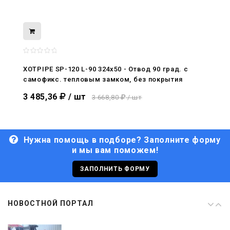
08.05.2026
С Днём Победы. Память, которая с
нами
XOTPIPE SP-120 L-90 324x50 - Отвод 90 град. c
29.04.2026
самофикс. тепловым замком, без покрытия
Живой, обновлённый, снова в деле
3 485,36
/ шт
3 668,80
/ шт
Нужна помощь в подборе? Заполните форму
и мы вам поможем!
29.06.2026
С Днём кораблестроителя!
ЗАПОЛНИТЬ ФОРМУ
08.05.2026
НОВОСТНОЙ ПОРТАЛ
С Днём Победы. Память, которая с
нами