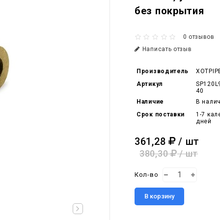
без покрытия
0 отзывов
Написать отзыв
Производитель
XOTPIP
Артикул
SP120L
40
Наличие
В нали
Срок поставки
1-7 ка
дней
361,28
/ шт
380,30
/ шт
Кол-во
В корзину