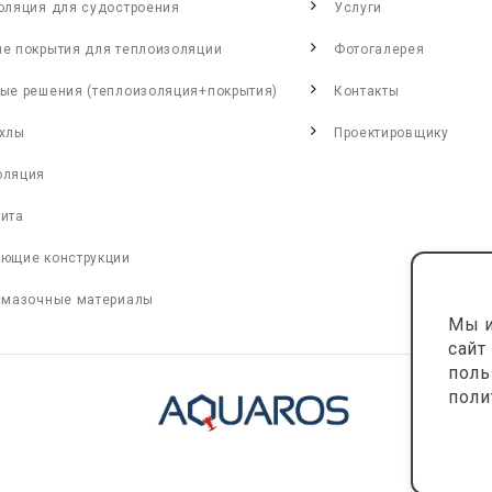
оляция для судостроения
Услуги
е покрытия для теплоизоляции
Фотогалерея
ые решения (теплоизоляция+покрытия)
Контакты
хлы
Проектировщику
оляция
ита
ющие конструкции
смазочные материалы
Мы и
сайт
поль
поли