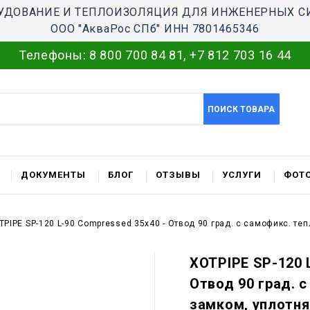
УДОВАНИЕ И ТЕПЛОИЗОЛЯЦИЯ ДЛЯ ИНЖЕНЕРНЫХ С
ООО "АкваРос СПб" ИНН 7801465346
Телефоны:
8 800 700 84 81
,
+7 812 703 16 44
ПОИСК ТОВАРА
ДОКУМЕНТЫ
БЛОГ
ОТЗЫВЫ
УСЛУГИ
ФОТО
TPIPE SP-120 L-90 Compressed 35x40 - Отвод 90 град. c самофикс. т
XOTPIPE SP-120 
Отвод 90 град. 
замком, уплотн