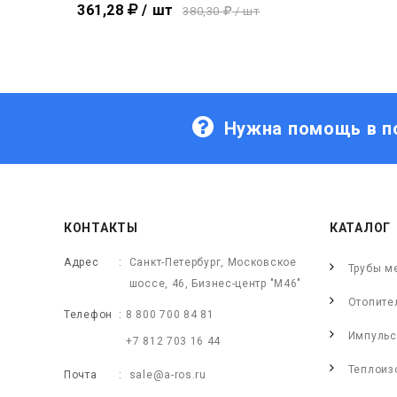
361,28
/ шт
380,30
/ шт
Нужна помощь в п
КОНТАКТЫ
КАТАЛОГ
Адрес
Санкт-Петербург, Московское
Трубы м
шоссе, 46, Бизнес-центр "М46"
Отопите
Телефон
8 800 700 84 81
Импульс
+7 812 703 16 44
Теплоиз
Почта
sale@a-ros.ru