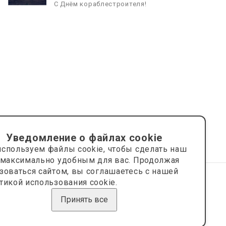
С Днём кораблестроителя!
08.05.2026
С Днём Победы. Память, которая
с нами
Уведомление о файлах cookie
спользуем файлы cookie, чтобы сделать наш
 максимально удобным для вас. Продолжая
зоваться сайтом, вы соглашаетесь с нашей
тикой использования cookie.
Сайт носит информационный характер и не является
публичной офертой.
Принять все
Сделано на платформе
Eshoper.ru