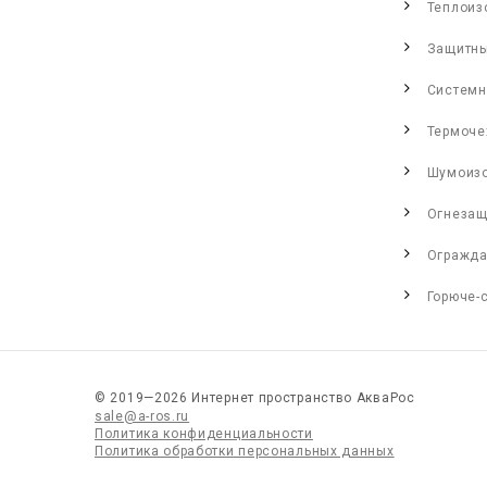
Теплоиз
Защитны
Системн
Термоче
Шумоиз
Огнезащ
Огражда
Горюче-
© 2019—2026 Интернет пространство АкваРос
sale@a-ros.ru
Политика конфиденциальности
Политика обработки персональных данных