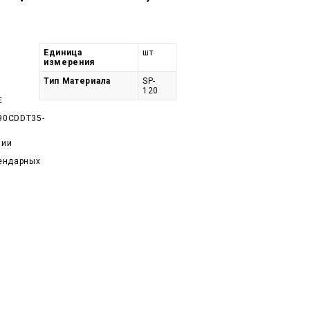
Единица
шт
измерения
Тип Материала
SP-
120
E
90CDDT35-
чии
лендарных