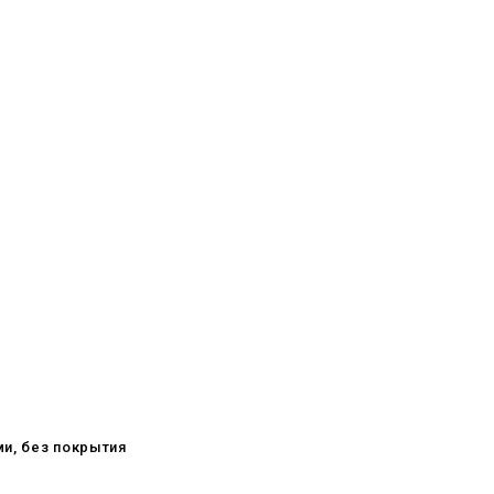
ми, без покрытия
08.05.2026
С Днём Победы. Память, которая