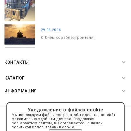
29.06.2026
С Днём кораблестроителя!
08.05.2026
С Днём Победы. Память, которая с
КОНТАКТЫ
нами
КАТАЛОГ
ИНФОРМАЦИЯ
Уведомление о файлах cookie
© 2019—2026 Интернет пространство АкваРос
sale@a-ros.ru
Мы используем файлы cookie, чтобы сделать наш сайт
Политика конфиденциальности
максимально удобным для вас. Продолжая
Политика обработки персональных данных
пользоваться сайтом, вы соглашаетесь с нашей
политикой использования cookie.