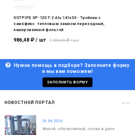
08.05.2026
С Днём Победы. Память, которая с
нами
XOTPIPE SP-120 T-2 Alu 141x30 - Тройник c
самофикс. тепловым замком переходный,
29.04.2026
кашированный фольгой
Живой, обновлённый, снова в деле
986,48
/ шт
1 038,40
/ шт
Нужна помощь в подборе? Заполните форму
и мы вам поможем!
29.06.2026
С Днём кораблестроителя!
ЗАПОЛНИТЬ ФОРМУ
08.05.2026
НОВОСТНОЙ ПОРТАЛ
С Днём Победы. Память, которая с
нами
29.04.2026
Живой, обновлённый, снова в деле