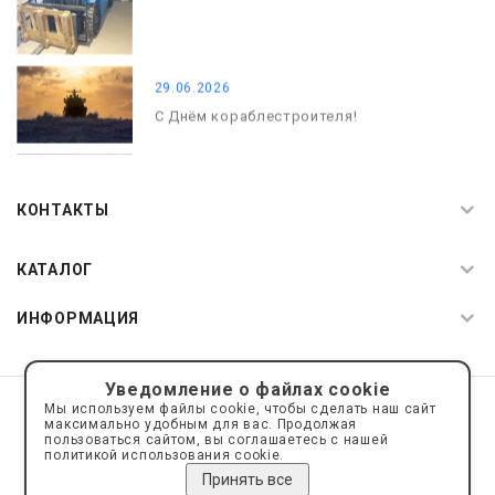
29.06.2026
С Днём кораблестроителя!
08.05.2026
С Днём Победы. Память, которая с
КОНТАКТЫ
нами
КАТАЛОГ
ИНФОРМАЦИЯ
Уведомление о файлах cookie
© 2019—2026 Интернет пространство АкваРос
sale@a-ros.ru
Мы используем файлы cookie, чтобы сделать наш сайт
Политика конфиденциальности
максимально удобным для вас. Продолжая
Политика обработки персональных данных
пользоваться сайтом, вы соглашаетесь с нашей
политикой использования cookie.
Принять все