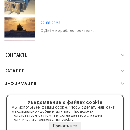
29.06.2026
С Днём кораблестроителя!
08.05.2026
С Днём Победы. Память, которая с
КОНТАКТЫ
нами
КАТАЛОГ
ИНФОРМАЦИЯ
Уведомление о файлах cookie
© 2019—2026 Интернет пространство АкваРос
sale@a-ros.ru
Мы используем файлы cookie, чтобы сделать наш сайт
Политика конфиденциальности
максимально удобным для вас. Продолжая
Политика обработки персональных данных
пользоваться сайтом, вы соглашаетесь с нашей
политикой использования cookie.
Принять все