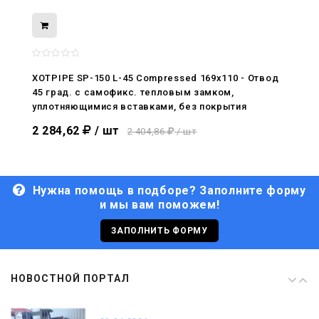
08.05.2026
С Днём Победы. Память, которая с
нами
XOTPIPE SP-150 L-45 Compressed 169x110 - Отвод
45 град. c самофикс. тепловым замком,
29.04.2026
уплотняющимися вставками, без покрытия
Живой, обновлённый, снова в деле
2 284,62
/ шт
2 404,86
/ шт
Нужна помощь в подборе? Заполните форму
и мы вам поможем!
29.06.2026
С Днём кораблестроителя!
ЗАПОЛНИТЬ ФОРМУ
08.05.2026
НОВОСТНОЙ ПОРТАЛ
С Днём Победы. Память, которая с
нами