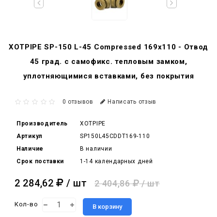
XOTPIPE SP-150 L-45 Compressed 169x110 - Отвод
45 град. c самофикс. тепловым замком,
уплотняющимися вставками, без покрытия
0 отзывов
Написать отзыв
Производитель
XOTPIPE
Артикул
SP150L45CDDT169-110
Наличие
В наличии
Срок поставки
1-14 календарных дней
2 284,62
/ шт
2 404,86
/ шт
Кол-во
В корзину