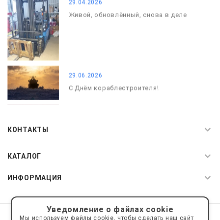
29.04.2026
Живой, обновлённый, снова в деле
29.06.2026
С Днём кораблестроителя!
08.05.2026
С Днём Победы. Память, которая с
КОНТАКТЫ
нами
КАТАЛОГ
ИНФОРМАЦИЯ
Уведомление о файлах cookie
© 2019—2026 Интернет пространство АкваРос
sale@a-ros.ru
Мы используем файлы cookie, чтобы сделать наш сайт