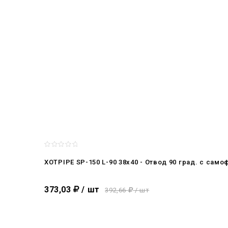
XOTPIPE SP-150 L-90 38x40 - Отвод 90 град. c сам
373,03
/ шт
392,66
/ шт