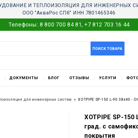
УДОВАНИЕ И ТЕПЛОИЗОЛЯЦИЯ ДЛЯ ИНЖЕНЕРНЫХ С
ООО "АкваРос СПб" ИНН 7801465346
Телефоны:
8 800 700 84 81
,
+7 812 703 16 44
ПОИСК ТОВАРА
ДОКУМЕНТЫ
БЛОГ
ОТЗЫВЫ
УСЛУГИ
ФОТО
лоизоляция для инженерных систем
XOTPIPE SP-150 L-90 38x40 - 
XOTPIPE SP-150 L
град. c самофик
покрытия