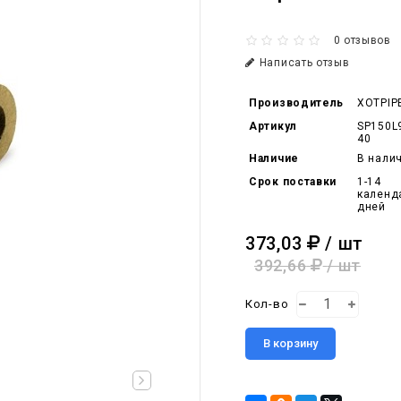
0 отзывов
Написать отзыв
Производитель
XOTPIP
Артикул
SP150L
40
Наличие
В нали
Срок поставки
1-14
календ
дней
373,03
/ шт
392,66
/ шт
Кол-во
В корзину