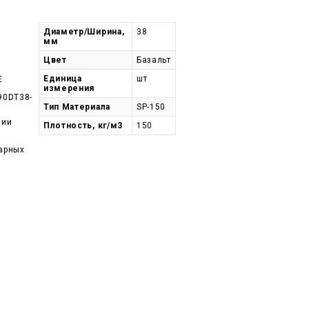
Диаметр/Ширина,
38
мм
Цвет
Базальт
Единица
шт
E
измерения
90DT38-
Тип Материала
SP-150
чии
Плотность, кг/м3
150
арных