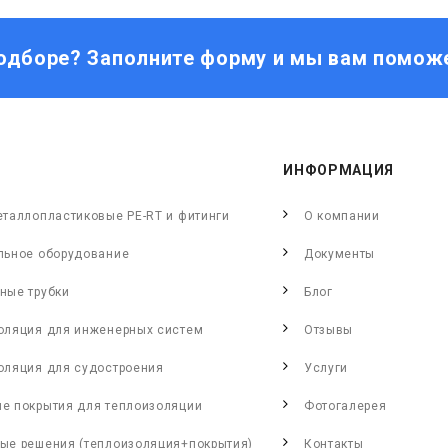
одборе? Заполните форму и мы вам помож
ИНФОРМАЦИЯ
еталлопластиковые PE-RT и фитинги
О компании
льное оборудование
Документы
ные трубки
Блог
оляция для инженерных систем
Отзывы
оляция для судостроения
Услуги
е покрытия для теплоизоляции
Фотогалерея
ые решения (теплоизоляция+покрытия)
Контакты