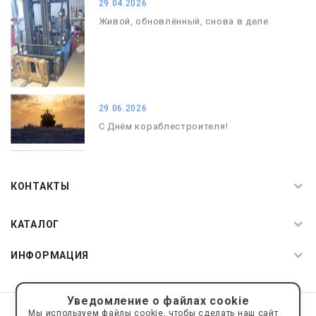
29.04.2026
Живой, обновлённый, снова в деле
29.06.2026
С Днём кораблестроителя!
08.05.2026
С Днём Победы. Память, которая с
КОНТАКТЫ
нами
КАТАЛОГ
ИНФОРМАЦИЯ
Уведомление о файлах cookie
© 2019—2026 Интернет пространство АкваРос
sale@a-ros.ru
Мы используем файлы cookie, чтобы сделать наш сайт