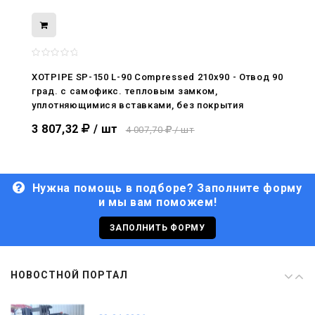
08.05.2026
С Днём Победы. Память, которая с
нами
XOTPIPE SP-150 L-90 Compressed 210x90 - Отвод 90
град. c самофикс. тепловым замком,
29.04.2026
уплотняющимися вставками, без покрытия
Живой, обновлённый, снова в деле
3 807,32
/ шт
4 007,70
/ шт
Нужна помощь в подборе? Заполните форму
и мы вам поможем!
29.06.2026
С Днём кораблестроителя!
ЗАПОЛНИТЬ ФОРМУ
08.05.2026
НОВОСТНОЙ ПОРТАЛ
С Днём Победы. Память, которая с
нами