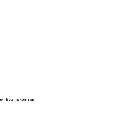
ми, без покрытия
08.05.2026
С Днём Победы. Память, которая
с нами
29.04.2026