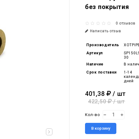
без покрытия
0 отзывов
Написать отзыв
Производитель
XOTPIP
Артикул
SP150L
30
Наличие
В нали
Срок поставки
1-14
календ
дней
401,38
/ шт
422,50
/ шт
Кол-во
В корзину