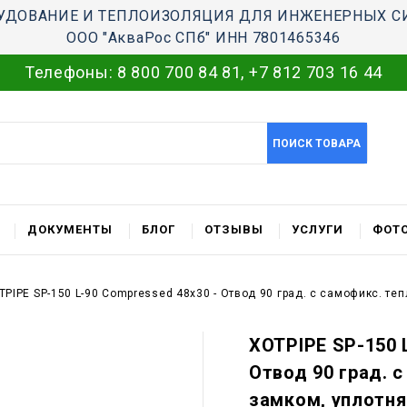
УДОВАНИЕ И ТЕПЛОИЗОЛЯЦИЯ ДЛЯ ИНЖЕНЕРНЫХ С
ООО "АкваРос СПб" ИНН 7801465346
Телефоны:
8 800 700 84 81
,
+7 812 703 16 44
ПОИСК ТОВАРА
ДОКУМЕНТЫ
БЛОГ
ОТЗЫВЫ
УСЛУГИ
ФОТО
TPIPE SP-150 L-90 Compressed 48x30 - Отвод 90 град. c самофикс. т
XOTPIPE SP-150 
Отвод 90 град. 
замком, уплотн