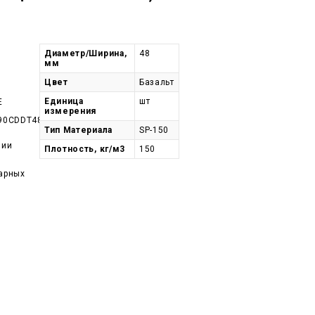
Диаметр/Ширина,
48
мм
Цвет
Базальт
Единица
шт
E
измерения
90CDDT48-
Тип Материала
SP-150
чии
Плотность, кг/м3
150
арных