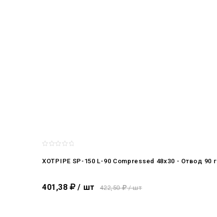
XOTPIPE SP-150 L-90 Compressed 48x30 - Отвод 90
401,38
/ шт
422,50
/ шт